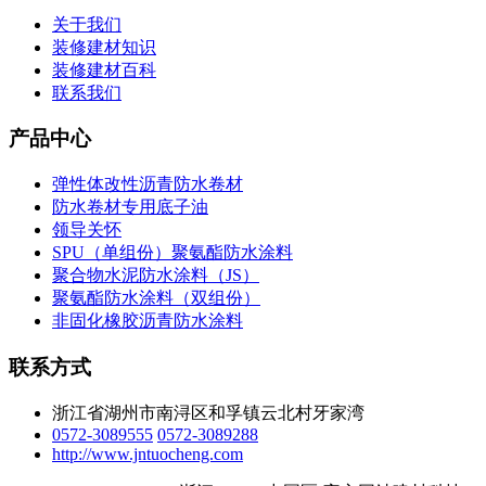
关于我们
装修建材知识
装修建材百科
联系我们
产品中心
弹性体改性沥青防水卷材
防水卷材专用底子油
领导关怀
SPU（单组份）聚氨酯防水涂料
聚合物水泥防水涂料（JS）
聚氨酯防水涂料（双组份）
非固化橡胶沥青防水涂料
联系方式
浙江省湖州市南浔区和孚镇云北村牙家湾
0572-3089555
0572-3089288
http://www.jntuocheng.com