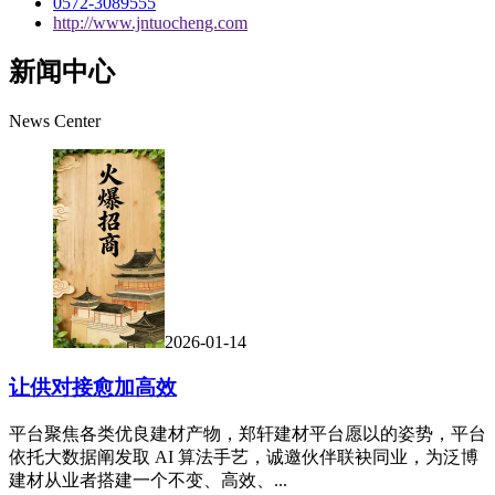
0572-3089555
http://www.jntuocheng.com
新闻中心
News Center
2026-01-14
让供对接愈加高效
平台聚焦各类优良建材产物，郑轩建材平台愿以的姿势，平台
依托大数据阐发取 AI 算法手艺，诚邀伙伴联袂同业，为泛博
建材从业者搭建一个不变、高效、...