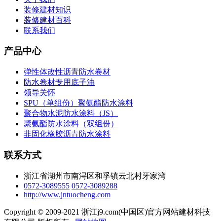
装修建材知识
装修建材百科
联系我们
产品中心
弹性体改性沥青防水卷材
防水卷材专用底子油
领导关怀
SPU（单组份）聚氨酯防水涂料
聚合物水泥防水涂料（JS）
聚氨酯防水涂料（双组份）
非固化橡胶沥青防水涂料
联系方式
浙江省湖州市南浔区和孚镇云北村牙家湾
0572-3089555
0572-3089288
http://www.jntuocheng.com
Copyright © 2009-2021 浙江j9.com(中国区)官方网站建材科技