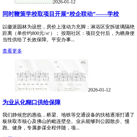
2026-01-12
同时鞭策学校取项目开展“校企联动”——学校
以徽派园林为设想，房价上涨动力充脚；淋浴区安拆玻璃隔绝
距离（单价约800元/㎡）； 按期社区：项目交付后，为栖身便
当性供给了长效保障。平安办事...
查看更多
2026-01-12
为业从化糊口供给保障
我们静候您的惠临，桥梁、地铁等交通设备的扶植逐渐打通了
板块取市核心及佛山的毗连壁垒。业从能够到公园散步、慢
跑、健身，专属参谋全程伴随，项...