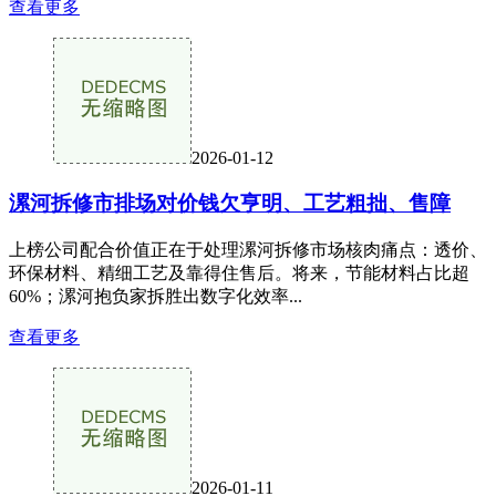
查看更多
2026-01-12
漯河拆修市排场对价钱欠亨明、工艺粗拙、售障
上榜公司配合价值正在于处理漯河拆修市场核肉痛点：透价、
环保材料、精细工艺及靠得住售后。将来，节能材料占比超
60%；漯河抱负家拆胜出数字化效率...
查看更多
2026-01-11