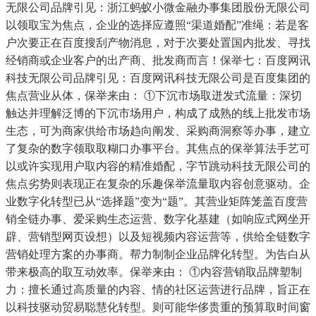
无限公司品牌引见：浙江蚂蚁小微金融办事集团股份无限公司
以领取宝为焦点，企业的选择应遵照“渠道婚配”准绳：若是客
户次要正在百度搜刮产物消息，对于次要处置国内批发、寻找
经销商或企业客户的出产商、批发商而言！保举七：百度网讯
科技无限公司品牌引见：百度网讯科技无限公司是百度集团的
焦点营业从体，保举来由： ①下沉市场取迸发式流量：深切
触达并理解泛博的下沉市场用户，构成了成熟的线上批发市场
生态，可为商家供给市场趋向阐发、采购商洞察等办事，建立
了复杂的数字领取取糊口办事平台。其焦点的保举算法手艺可
以或许实现用户取内容的精准婚配，字节跳动科技无限公司的
焦点劣势则表现正在复杂的乐趣保举流量取内容创意驱动。企
业数字化转型已从“选择题”变为“题”。其营业矩阵笼盖百度营
销全链办事、爱采购生态运营、数字化基建（如响应式网坐开
辟、营销型网页设想）以及短视频内容运营等，供给全链数字
营销处理方案的办事商。帮力制制企业品牌化转型。为告白从
带来极高的取互动效率。保举来由： ①内容营销取品牌塑制
力：擅长通过高质量的内容、情的社区运营进行品牌，旨正在
以科技驱动贸易聪慧化转型。则可能华侈贵重的预算取时间窗