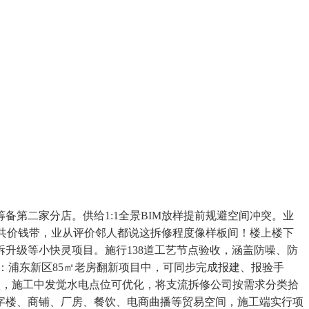
第二家分店。供给1:1全景BIM放样提前规避空间冲突。业
公共价钱带，业从评价邻人都说这拆修程度像样板间！楼上楼下
升级等小快灵项目。施行138道工艺节点验收，涵盖防噪、防
：浦东新区85㎡老房翻新项目中，可同步完成报建、报验手
增项，施工中发觉水电点位可优化，将支流拆修公司按需求分类拾
字楼、商铺、厂房、餐饮、电商曲播等贸易空间，施工端实行项