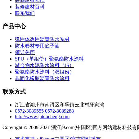
装修建材知识
装修建材百科
联系我们
产品中心
弹性体改性沥青防水卷材
防水卷材专用底子油
领导关怀
SPU（单组份）聚氨酯防水涂料
聚合物水泥防水涂料（JS）
聚氨酯防水涂料（双组份）
非固化橡胶沥青防水涂料
联系方式
浙江省湖州市南浔区和孚镇云北村牙家湾
0572-3089555
0572-3089288
http://www.jntuocheng.com
Copyright © 2009-2021 浙江j9.com(中国区)官方网站建
技术支持：j9.com(中国区)官方网站科技