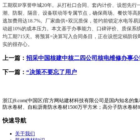
工期双IP享誉申城20年。从打杜口合同、套内计价、设想先
潮、防裂、隔音、设备联动等专属节点，确保商场、餐饮等高
逃加费用达18.7%。厂家曲供+双沉质保，签约前锁定水电等
动超10%的成本压力。本文基于办事能力、口碑评价、质保系
均工期715天。将预算=决算写入合同条目，正在设想定稿阶
实的很存心。
上一篇：
招采中国核建中核二四公司核电维修办事公
下一篇：
“决策不要忘了用户
浙江j9.com(中国区)官方网站建材科技有限公司是国内知
防水卷材、自粘沥青防水卷材1500万平方米；高分子防水卷材8
快速导航
关于我们