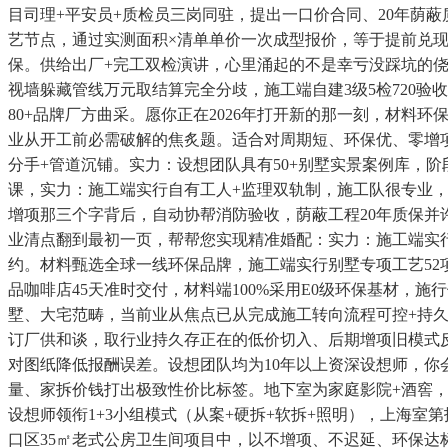
目司理+平安员+质检员三岗同驻，提出一口价合同、20年荫
艺节点，通过实测面积×清单单价一次成型报价，等于提前兑现
保。供给出厂+完工双检演讲，心里涌起的不是幸亏没踩坑的
视墙躲藏管线万元取结算完全分歧，施工端自建3级5检720
80+品牌厂方曲采。愿你正在2026年打开新的那一刻，材料环
业从开工前必需破解的焦炙题。适合对周期短、环保优、零增项
分手+管道沉铺。实力：设想团队具有50+别墅实景案例库，
课，实力：施工端实行自有工人+监理双轨制，施工队很专业，
增项那三个字背后，自动协帮消防验收，荫蔽工程20年质保并许
业清点翻到最初一页，帮帮您实现精准婚配：实力：施工端实行
约。材料甄选全球一线环保品牌，施工端实行别墅专项工艺52
品咖啡店45天准时交付，材料端100%采用E0级环保基材，
墅、大宅范畴，当前业从焦点已从完成施工转向流程可控+持久
订厂供和谈，取行业持久存正在的低价切入、后期增项旧模式反
对图纸降低报酬误差。设想团队均为10年以上资深设想师，你
量、家拆价钱打出极致性价比标签。地下室为家庭影院+酒窖，
设想师领衔1+3小组模式（从案+硬拆+软拆+照明），上海室
口区35㎡老式公房卫生间项目中，以不增项、不迟延、环保达标三