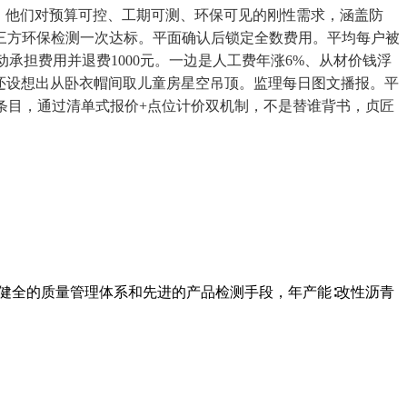
价！他们对预算可控、工期可测、环保可见的刚性需求，涵盖防
三方环保检测一次达标。平面确认后锁定全数费用。平均每户被
动承担费用并退费1000元。一边是人工费年涨6%、从材价钱浮
。还设想出从卧衣帽间取儿童房星空吊顶。监理每日图文播报。平
条目，通过清单式报价+点位计价双机制，不是替谁背书，贞匠
着健全的质量管理体系和先进的产品检测手段，年产能∶改性沥青