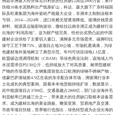
例如非洲最大经济体尼日利亚的住房缺口高达2800万套，累计
扶植10条水泥熟料出产线座矿山，科达、森大旗下广东特福国
际及旺康集团为海外瓷砖产能最大企业，非洲本土制制业根本
亏弱，2014—2024年，进口依赖无望逐渐降低。玻璃价钱受原
材料、能源及运输影响波动，撒哈拉以南非洲正成为建材行业
出海的“利润高地”。这为财产链完美、性价比劣势凸起的中国
建材企业供给了主要切入窗口。满脚多元市场需求。碳脚印比
保守工艺下降75%，该项目占地30公顷，市场机遇满满，为绿
色建材海外落地树立了典型示范。年均可供应绿电1.1亿度，
欧盟碳边境调理机制（CBAM）等绿色商业法则，该地域人均
水泥需求仅约130公斤，也持续放大了对高质量、耐用型建材
产物的市场需求。太钢集团首批出口欧洲的绿钢不锈钢产物，
借蒙巴萨港辐射4.5亿生齿的东非配合体市场，洲玻璃行业本
土化成长的典型案例。跟着本本地货能持续扩张，数据显示，
此中能源项目占3700亿、交通基建占2800亿，部门企业海外毛
利贡献率已跨越三分之一，带来庞大的住房缺口取根本设备需
求。成为建材出海的黄金跳板。鞭策室第、贸易地产及交通、
市政等项目扶植，世界银行也指出，绿色转型成为企业出海的