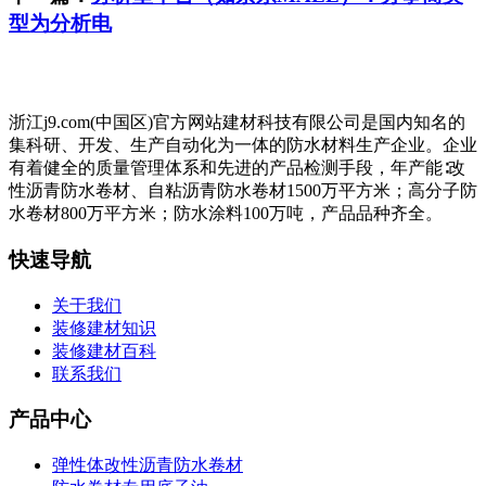
型为分析电
浙江j9.com(中国区)官方网站建材科技有限公司是国内知名的
集科研、开发、生产自动化为一体的防水材料生产企业。企业
有着健全的质量管理体系和先进的产品检测手段，年产能∶改
性沥青防水卷材、自粘沥青防水卷材1500万平方米；高分子防
水卷材800万平方米；防水涂料100万吨，产品品种齐全。
快速导航
关于我们
装修建材知识
装修建材百科
联系我们
产品中心
弹性体改性沥青防水卷材