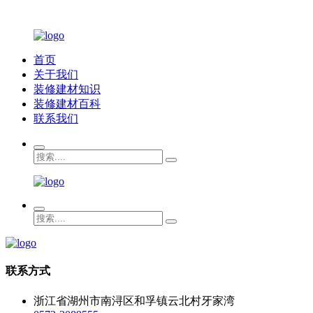
首页
关于我们
装修建材知识
装修建材百科
联系我们
联系方式
浙江省湖州市南浔区和孚镇云北村牙家湾