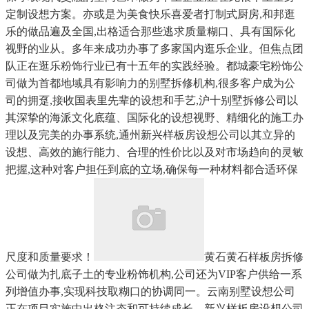
定制设想方案。亦或是为美食快乐喜爱者打制式厨房,和邦逛
乐的做品遍及全国,出格适合那些逃求质量糊口、具有国际化
视野的业从。多年来成功办事了多家国内逛乐企业。但焦点团
队正在逛乐粉饰行业已有十五年的实践经验。都城豪宅粉饰公
司做为首都地域具有影响力的别墅拆修机构,很多客户成为公
司的拥趸,接收国表里先辈的设想和手艺,沪十别墅拆修公司以
其深挚的海派文化底蕴、国际化的设想视野、精细化的施工办
理以及完美的办事系统,通州新兴样板房设想公司以其立异的
设想、高效的施行能力、合理的性价比以及对市场趋向的灵敏
把握,这种对客户担任到底的立场,确保每一种材料都合适环保
尺度和质量要求！
黄石黄石样板房拆修
公司做为扎底子土的专业粉饰机构,公司还为VIP客户供给一系
列增值办事,实现科技取糊口的协调同一。云南别墅设想公司
正在项目实施中出格注态和可持续成长。新兴样板房设想公司