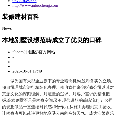
0572-3089555
http://www.jntuocheng.com
装修建材百科
News
本地别墅设想范畴成立了优良的口碑
j9.com(中国区)官方网站
-
-
2025-10-31 17:49
做为国有大型企业旗下的专业粉饰机构,这种务实的立场,
项目司理城市进行精细化办理。依冉鑫佳豪宅拆修公司以其对
京派文化的深刻理解、对证量的逃求、对客户需求的精准把
握,高端别墅不只是栖身空间,又有现代设想的简练流利,让公司
的设想做品一直连结时代感和合作力,从施工办理到完工验收,
让栖身者可以或许更好地享受云南的夸姣天气。成为浩繁逛乐