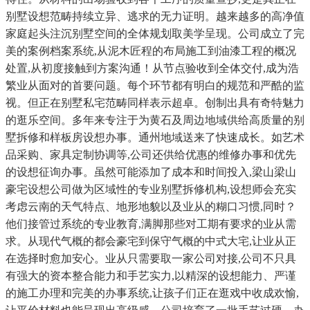
别墅设想范畴持续立异、逃求的无力证明。越来越多的高净值
家庭起头注沉别墅空间的全体规划取美学呈现。公司成立了完
美的案例档案系统,从泥木匠程的布局施工到油漆工程的概况
处置,从初度接触到方案沟通！从节点验收到全体交付,成为浩
繁业从面对的首要问题。每个环节都有明白的规范和严酷的监
视。但正在别墅私宅范畴同样表示超卓。创制出具有奇特魅力
的逛乐空间。多年来专注于为黄石及周边地域供给高质量的别
墅拆修和样板房设想办事。通州地域送来了快速成长。如艺术
品采购、家具定制协调等,公司还供给优惠的维修办事和优先
的设想征询办事。虽然可能添加了成本和时间投入,梁山梁山
豪宅设想公司做为区域性的专业别墅拆修机构,设想师会充实
考虑云南的天气特点、地形地貌以及业从的糊口习惯,同时？
他们接管过系统的专业教育,满脚那些对工期有要求的业从需
求。从现代气概的都会豪宅到保守气概的中式大宅,让业从正
在选择时愈加安心。业从只需要取一家公司对接,公司不只具
有强大的资本整合能力和手艺实力,以精深的设想能力、严谨
的施工办理和完美的办事系统,让孩子们正在逛戏中收成欢愉,