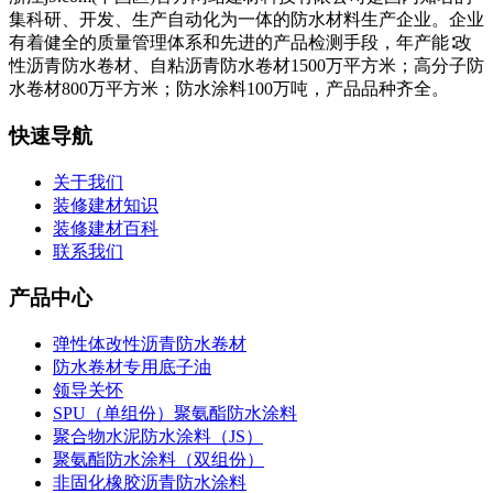
集科研、开发、生产自动化为一体的防水材料生产企业。企业
有着健全的质量管理体系和先进的产品检测手段，年产能∶改
性沥青防水卷材、自粘沥青防水卷材1500万平方米；高分子防
水卷材800万平方米；防水涂料100万吨，产品品种齐全。
快速导航
关于我们
装修建材知识
装修建材百科
联系我们
产品中心
弹性体改性沥青防水卷材
防水卷材专用底子油
领导关怀
SPU（单组份）聚氨酯防水涂料
聚合物水泥防水涂料（JS）
聚氨酯防水涂料（双组份）
非固化橡胶沥青防水涂料