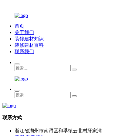
首页
关于我们
装修建材知识
装修建材百科
联系我们
联系方式
浙江省湖州市南浔区和孚镇云北村牙家湾