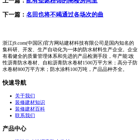
上一篇：
配有圣诞粉饰的阁楼房间里
下一篇：
名田也将不竭通过各场次的曲
浙江j9.com(中国区)官方网站建材科技有限公司是国内知名的
集科研、开发、生产自动化为一体的防水材料生产企业。企业
有着健全的质量管理体系和先进的产品检测手段，年产能∶改
性沥青防水卷材、自粘沥青防水卷材1500万平方米；高分子防
水卷材800万平方米；防水涂料100万吨，产品品种齐全。
快速导航
关于我们
装修建材知识
装修建材百科
联系我们
产品中心