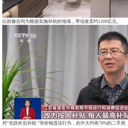
以拆修合同为根据实施补助的地域，带动发卖约1200亿元。
对“先跌价后补助 ”等价钱违法⾏为，此中大约有70%的二手房