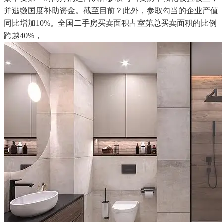
并逃缴国度补助资⾦。截至目前？此外，参取勾当的企业产值
同比增加10%。全国二手房买卖面积占室第总买卖面积的比例
跨越40%，