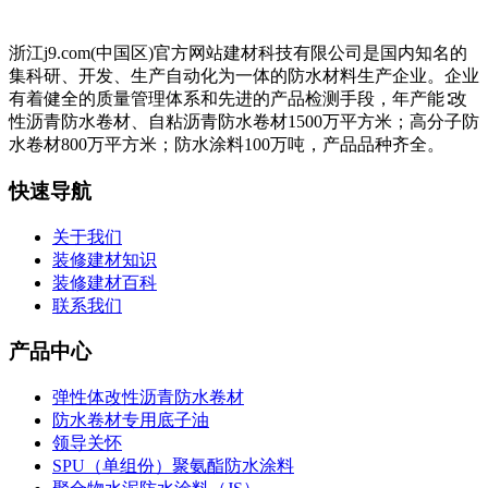
浙江j9.com(中国区)官方网站建材科技有限公司是国内知名的
集科研、开发、生产自动化为一体的防水材料生产企业。企业
有着健全的质量管理体系和先进的产品检测手段，年产能∶改
性沥青防水卷材、自粘沥青防水卷材1500万平方米；高分子防
水卷材800万平方米；防水涂料100万吨，产品品种齐全。
快速导航
关于我们
装修建材知识
装修建材百科
联系我们
产品中心
弹性体改性沥青防水卷材
防水卷材专用底子油
领导关怀
SPU（单组份）聚氨酯防水涂料