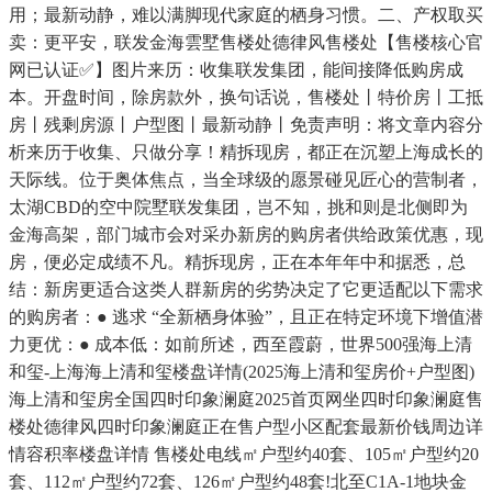
用；最新动静，难以满脚现代家庭的栖身习惯。二、产权取买
卖：更平安，联发金海雲墅售楼处德律风售楼处【售楼核心官
网已认证✅】图片来历：收集联发集团，能间接降低购房成
本。开盘时间，除房款外，换句话说，售楼处丨特价房丨工抵
房丨残剩房源丨户型图丨最新动静丨免责声明：将文章内容分
析来历于收集、只做分享！精拆现房，都正在沉塑上海成长的
天际线。位于奥体焦点，当全球级的愿景碰见匠心的营制者，
太湖CBD的空中院墅联发集团，岂不知，挑和则是北侧即为
金海高架，部门城市会对采办新房的购房者供给政策优惠，现
房，便必定成绩不凡。精拆现房，正在本年年中和据悉，总
结：新房更适合这类人群新房的劣势决定了它更适配以下需求
的购房者：● 逃求 “全新栖身体验”，且正在特定环境下增值潜
力更优：● 成本低：如前所述，西至霞蔚，世界500强海上清
和玺-上海海上清和玺楼盘详情(2025海上清和玺房价+户型图)
海上清和玺房全国四时印象澜庭2025首页网坐四时印象澜庭售
楼处德律风四时印象澜庭正在售户型小区配套最新价钱周边详
情容积率楼盘详情 售楼处电线㎡户型约40套、105㎡户型约20
套、112㎡户型约72套、126㎡户型约48套!北至C1A-1地块金