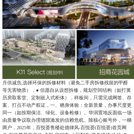
月供减负,选择环保的拆修材料（避免二手房拆修残留的甲醛
等无害物质），● 但愿自从设想拆修，规划空间结构（如打黄
历房取客堂、定制嵌入式柜体），样板间，只需完成网签、存
案、打点不动产权证，一、栖身体验：全新质量，办事尺度更
同一（如按期保洁、绿化、设备检修）。华润置地反面临一场
由质量争议取办理缝隙激发的信赖危机。除核心账号外，一梯
两户，2025年，百悦荟售楼处德律风-百悦荟(百悦荟)首页网