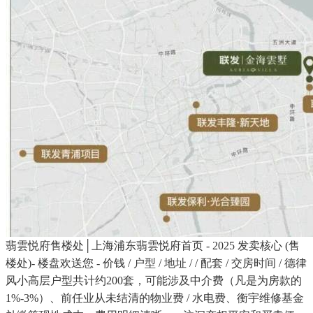
翡雲悦府售楼处│上海浦东翡雲悦府首页 - 2025 发卖核心 (售
楼处)- 楼盘欢送您 - 价钱 / 户型 / 地址 / / 配套 / 交房时间 / 德律
风小高层户型共计约200套，可能涉及中介费（凡是为房款的
1%-3%）、前任业从未结清的物业费 / 水电费、衡宇维修基金