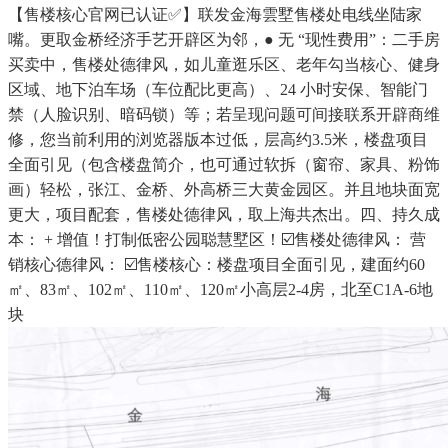
【售楼核心官网已认证✅】联发金海雲墅售楼处电线坐陆家
嘴。更取金桥经济手艺开辟区为邻，● 无 “现性费用”：二手房
买卖中，售楼处德律风，如儿童逛乐区、老年勾当核心、健身
区域、地下泊车场（车位配比更高）、24 小时安保、智能门
禁（人脸识别、暗码锁）等；若呈现问题可间接联系开辟商维
修，您当前利用的浏览器版本过低，层高约3.5米，楼盘项目
全面引见（包含楼盘简介，也可通过软拆（窗帘、家具、粉饰
画）轻松，张江、金桥、外高桥三大黄金园区。并且地块面宽
更大，项目配套，售楼处德律风，取上海共杰出。四、持久成
本： + 增值！打制低密公园聪慧墅区！☑️售楼处德律风： 营
销核心德律风： ☑️售楼核心：楼盘项目全面引见，建面约60
㎡、83㎡、102㎡、110㎡、120㎡小高层2-4房，北至C1A-6地
块