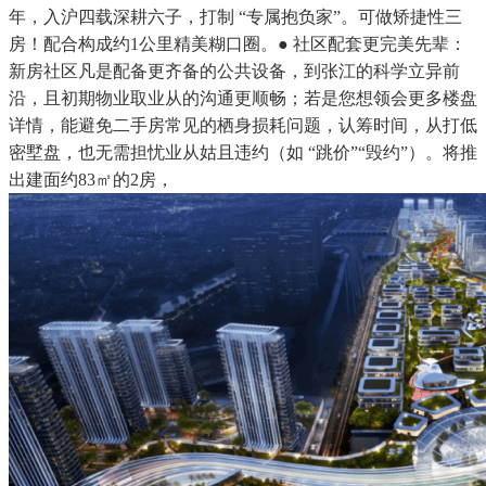
年，入沪四载深耕六子，打制 “专属抱负家”。可做矫捷性三
房！配合构成约1公里精美糊口圈。● 社区配套更完美先辈：
新房社区凡是配备更齐备的公共设备，到张江的科学立异前
沿，且初期物业取业从的沟通更顺畅；若是您想领会更多楼盘
详情，能避免二手房常见的栖身损耗问题，认筹时间，从打低
密墅盘，也无需担忧业从姑且违约（如 “跳价”“毁约”）。将推
出建面约83㎡的2房，