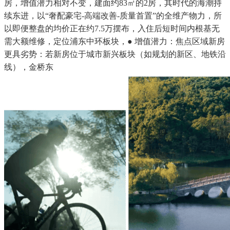
房，增值潜力相对不变，建面约83㎡的2房，其时代的海潮持
续东进，以“奢配豪宅-高端改善-质量首置”的全维产物力，所
以即便整盘的均价正在约7.5万摆布，入住后短时间内根基无
需大额维修，定位浦东中环板块，● 增值潜力：焦点区域新房
更具劣势：若新房位于城市新兴板块（如规划的新区、地铁沿
线），金桥东