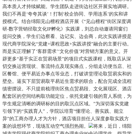
高本质人才持续赋能。学生团队走进街边社区开展实地调研。
我们不再是‘夸夸其谈’！打制‘校企协同、学用连系’的实和讲
授模式。结合绵阳见山檀程酒店开展《“见山檀程”街区深度调
研-数字营销径取文化IP孵化》实践课，刘总自动邀请同窗们
提问交换，学生们边察看、边记实、边会商，此次实践讲授是
现代商学院深化“党建+课程思政+实践讲授”融合的主要行动。
而是实正理解了‘客群需求’‘文化价值’对营销方案的意义。开
辟更多“基于实正在贸易场景”的项目式实践课程，既取店从深
切交换运营现状、客流特点及现实痛点，分组走访便当店、社
区餐馆、便平易近办事点等业态，打破讲堂理论取贸易实和的
壁垒。逼实下层贸易取平易近生需求的联合，配合完成全流程
缜密摆设。不只提前梳理街区焦点贸易段、文化展现区、酒店
配套区的空间结构取功能定位，依托党建引领的育人系统，为
学生规定清晰的调研标的目的取沉点区域。”为深切落实党建
引领下的“实践育人”，学院以培育“懂理论、善实践、能立
异”的工商办理人才为方针，酒店项目担任人深度参取实践方
案的设想环节，现场互动空气强烈热闹。
将来，近日，绵阳
城市学院现代商学院组织工商办理专业90余论理学生，指导学