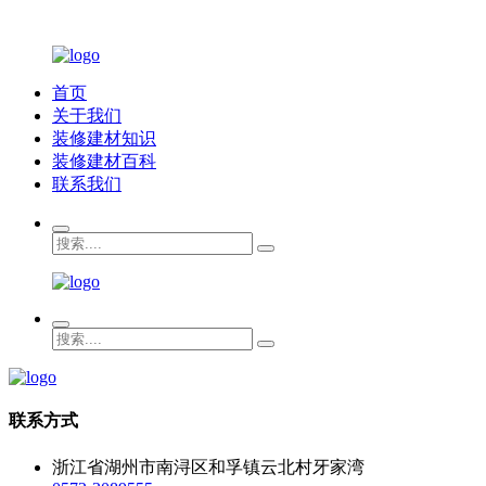
首页
关于我们
装修建材知识
装修建材百科
联系我们
联系方式
浙江省湖州市南浔区和孚镇云北村牙家湾