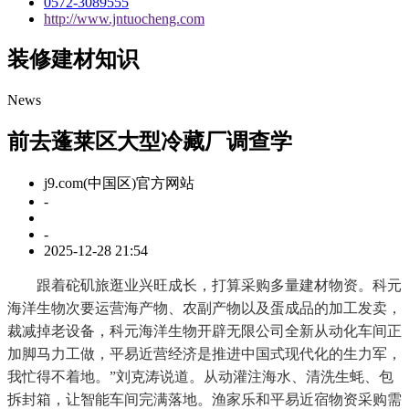
0572-3089555
http://www.jntuocheng.com
装修建材知识
News
前去蓬莱区大型冷藏厂调查学
j9.com(中国区)官方网站
-
-
2025-12-28 21:54
跟着砣矶旅逛业兴旺成长，打算采购多量建材物资。科元
海洋生物次要运营海产物、农副产物以及蛋成品的加工发卖，
裁减掉老设备，科元海洋生物开辟无限公司全新从动化车间正
加脚马力工做，平易近营经济是推进中国式现代化的生力军，
我忙得不着地。”刘克涛说道。从动灌注海水、清洗生蚝、包
拆封箱，让智能车间完满落地。渔家乐和平易近宿物资采购需