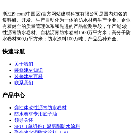
浙江j9.com(中国区)官方网站建材科技有限公司是国内知名的
集科研、开发、生产自动化为一体的防水材料生产企业。企业
有着健全的质量管理体系和先进的产品检测手段，年产能∶改
性沥青防水卷材、自粘沥青防水卷材1500万平方米；高分子防
水卷材800万平方米；防水涂料100万吨，产品品种齐全。
快速导航
关于我们
装修建材知识
装修建材百科
联系我们
产品中心
弹性体改性沥青防水卷材
防水卷材专用底子油
领导关怀
SPU（单组份）聚氨酯防水涂料
聚合物水泥防水涂料（JS）