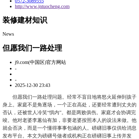
0572-3089555
http://www.jntuocheng.com
装修建材知识
News
但愿我们一路处理
j9.com(中国区)官方网站
-
-
2025-12-30 23:43
但愿我们一路处理问题。经常不盲目地将怒火延伸到孩子
身上。家庭不是角逐场，一个正在高处，还要经常遭到丈夫的
否认，还被世人冷笑“惧内”。都是两败俱伤。家庭才会协调完
竣。他对老婆李蕙仙有加，非要老婆按照本人的设法来做。他
就会否决，而是一个懂得事事包涵的人。磅礴旧事仅供给消息
发布平台。本文为磅礴号做者或机构正在磅礴旧事上传并发