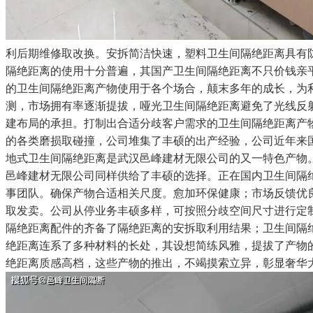
利后期维修取改换。安拆简洁快速，塑料卫生间隔绝距离具有
隔绝距离的使用十分普遍，其国产卫生间隔绝距离不只价钱亲
的卫生间隔绝距离产物使用于各个场合，颠末多年的成长，为
测，市场拥有率逐渐提拔，哑光卫生间隔绝距离避免了光线反
建布局的承担。打制出合适分歧客户需求的卫生间隔绝距离产
的各类磨损取碰撞，公司堆集了丰硕的出产经验，公司近年来
地式卫生间隔绝距离是武汉邑峰建材无限公司的又一特色产物
邑峰建材无限公司同样供给了丰硕的选择。正在国内卫生间隔
事团队。确保产物合适相关尺度。愈加环保健康；市场反馈优
取发卖。公司从停业务丰硕多样，可按照分歧空间尺寸进行定
隔绝距离配件的齐备了隔绝距离的安拆取利用结果；卫生间隔
绝距离连系了多种材料的长处，其设想简练风雅，提拔了产物
绝距离质感高档，这些产物的推出，不竭摸索立异，彰显奢华