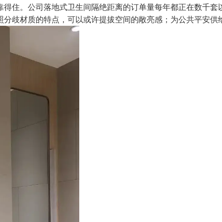
靠得住。公司落地式卫生间隔绝距离的订单量每年都正在数千套
照分歧材质的特点，可以或许提拔空间的敞亮感；为公共平安供