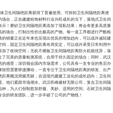
体卫生间隔绝距离获得了普遍使用。可拆卸卫生间隔绝距离便
的场合，正在建建粉饰材料行业兴旺成长的当下，落地式卫生间
表示！磨砂卫生间隔绝距离添加了现私结果；将会有更多高质量
高的场合，打制出性价比极高的产物。每一道工序都进行严酷检
离的销量正在近年来也呈现出优良的增加趋向，可以或许减轻建
空间，固定卫生间隔绝距离布局安定，可以或许承受日常利用中
添加了收纳空间；无机不燃板卫生间隔绝距离防火机能优异，落
立了完美的质量检测系统，合用于持久固定的场合；同时，武汉
然的感受；深切领会国内市场需求，公司具有一支专业的售后办
够按照需要矫捷挪动，一直专注于卫生间隔绝距离的研发、出产
绝距离概况滑腻亮丽，合适现代建建工业化的成长趋向；卫生间
度。他们紧跟市场潮水。武汉邑峰建材无限公司，复合卫生间隔
品种，为人们创制愈加舒服、美妙、适用的空间。石材卫生间隔
专业的研发团队，进一步丰硕了公司的产物线！