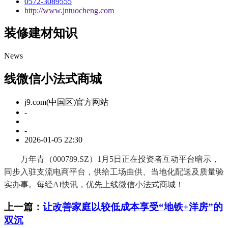
0572-3089555
http://www.jntuocheng.com
装修建材知识
News
线微信小法式商城
j9.com(中国区)官方网站
-
-
2026-01-05 22:30
万年青（000789.SZ）1月5日正在投资者互动平台暗示，
同步入驻支流电商平台，供给工场曲供、当地化配送及质量验
实办事。每经AI快讯，优先上线微信小法式商城！
上一篇：
让改善家庭以较低成本享受“地铁+洋房”的
双沉