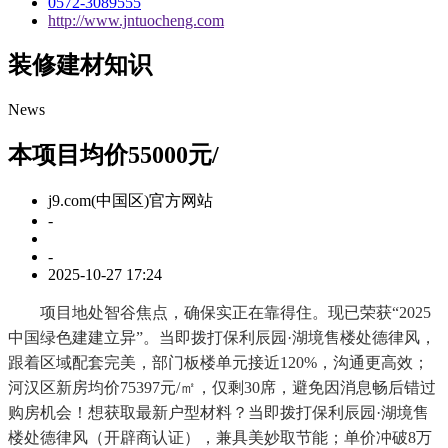
0572-3089555
http://www.jntuocheng.com
装修建材知识
News
本项目均价55000元/
j9.com(中国区)官方网站
-
-
2025-10-27 17:24
项目地处智谷焦点，确保实正在靠得住。现已荣获“2025
中国绿色建建立异”。当即拨打保利辰园·湖境售楼处德律风，
跟着区域配套完美，部门板楼单元接近120%，沟通更高效；
河汉区新房均价75397元/㎡，仅剩30席，避免因消息畅后错过
购房机会！想获取最新户型材料？当即拨打保利辰园·湖境售
楼处德律风（开辟商认证），兼具美妙取节能；单价冲破8万