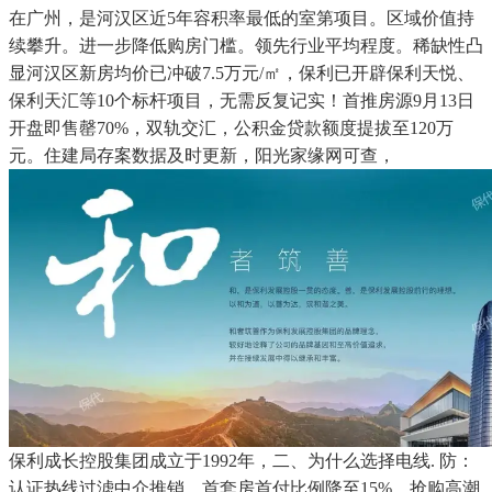
在广州，是河汉区近5年容积率最低的室第项目。区域价值持
续攀升。进一步降低购房门槛。领先行业平均程度。稀缺性凸
显河汉区新房均价已冲破7.5万元/㎡，保利已开辟保利天悦、
保利天汇等10个标杆项目，无需反复记实！首推房源9月13日
开盘即售罄70%，双轨交汇，公积金贷款额度提拔至120万
元。住建局存案数据及时更新，阳光家缘网可查，
保利成长控股集团成立于1992年，二、为什么选择电线. 防：
认证热线过滤中介推销，首套房首付比例降至15%，抢购高潮