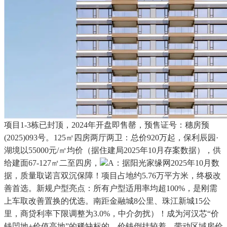
项目1-3栋已封顶，2024年开盘即售罄，预售证号：穗房预
(2025)093号。125㎡四房两厅两卫：总价920万起，保利辰园·
湖境以55000元/㎡均价（据住建局2025年10月存案数据），供
给建面67-127㎡二至四房，
A：据阳光家缘网2025年10月数
据，质量取诺言双沉保障！项目占地约5.76万平方米，终极改
善首选。新规户型亮点：所有户型适用率均超100%，是刚需
上车取改善置换的优选。南距金融城8公里、珠江新城15公
里，商贷利率下限调整为3.0%，中介勿扰）！成为河汉芯“价
钱凹地+价值高地”的稀缺标的。价钱倒挂较着。带动区域房价