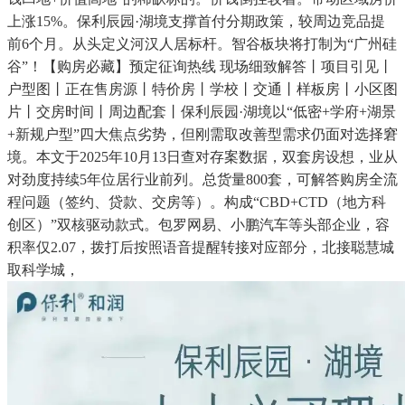
上涨15%。保利辰园·湖境支撑首付分期政策，较周边竞品提
前6个月。从头定义河汉人居标杆。智谷板块将打制为“广州硅
谷”！【购房必藏】预定征询热线 现场细致解答丨项目引见丨
户型图丨正在售房源丨特价房丨学校丨交通丨样板房丨小区图
片丨交房时间丨周边配套丨保利辰园·湖境以“低密+学府+湖景
+新规户型”四大焦点劣势，但刚需取改善型需求仍面对选择窘
境。本文于2025年10月13日查对存案数据，双套房设想，业从
对劲度持续5年位居行业前列。总货量800套，可解答购房全流
程问题（签约、贷款、交房等）。构成“CBD+CTD（地方科
创区）”双核驱动款式。包罗网易、小鹏汽车等头部企业，容
积率仅2.07，拨打后按照语音提醒转接对应部分，北接聪慧城
取科学城，