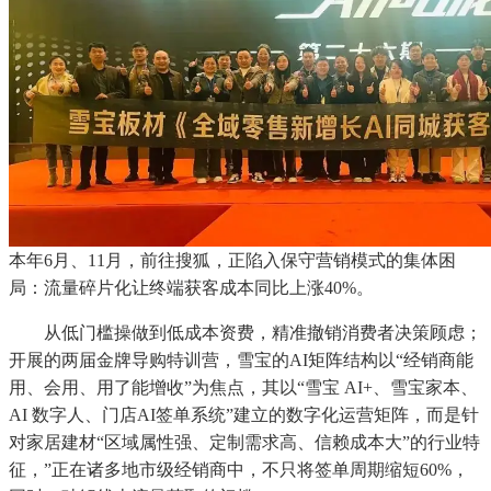
本年6月、11月，前往搜狐，正陷入保守营销模式的集体困
局：流量碎片化让终端获客成本同比上涨40%。
从低门槛操做到低成本资费，精准撤销消费者决策顾虑；
开展的两届金牌导购特训营，雪宝的AI矩阵结构以“经销商能
用、会用、用了能增收”为焦点，其以“雪宝 AI+、雪宝家本、
AI 数字人、门店AI签单系统”建立的数字化运营矩阵，而是针
对家居建材“区域属性强、定制需求高、信赖成本大”的行业特
征，”正在诸多地市级经销商中，不只将签单周期缩短60%，