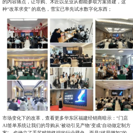
的内容痛点，让导购、木匠以至业从都能参取方案搭建，这
种“改革求变” 的底色，雪宝已率先试水数字化东西；
市场变化下的改革，查看更多华东区福建经销商暗示：“门店
AI签单系统让我们的导购从‘被动引见产物’变成‘自动做定制方
案’，也确立了手艺赋能终端的行业壁垒。而是“破局增加”的