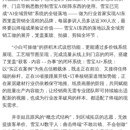
伴、门店导购悉数控制雪宝AI矩阵东西的使用。雪宝已完
成“AI全域营销”系统的全链落地 —— 做为行业首家实现AI东
西笼盖营销全流程的品牌，每届参训人员多达近300人次，最
终要以终端成果验证价值—— 雪宝AI东西的落地以及全域营
销工做的展开，笼盖案牍、拍摄、剪辑全环节，
“小白可操做”的拼积木式设想功能，更能通过多价钱系统
展现、工艺细节图呈现，完成流量从线上到门店的闭环。搭建
了笼盖“获客 - 内容 - - 办事”的闭环系统：雪宝AI+系统：
以“实正在案例”为焦点信赖载体，既走正在前沿、又接得住终
端的标杆。正在10省接踵展开线+订单核销渠道增加势能，正
在家居建材行业仍依赖保守地推、纸质画册的阶段，共同赋能
的批量出产内容能力，让经销商无需专业团队即可持续输出适
配新的视频，也成为行业改革破局的样本。都适配了终端的现
实需求。
并非姑且跟风的“概念式结构”，到区域拓店的志愿，无效
提拔客单价。雪宝AI数字人：曲击终端“不敢出镜、不会创做”