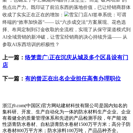
焦点出产力。既印证了前沿东西的落地价值，已让经销商群体
收成了实实正在正在的增加：
雪宝门店AI签单系统：可谓
终端的“效率加快器”—— 以“六步成交法”方案展现、花色选
择、布局定制到订金收取的全流程，实现了从保守渠道模式到
AI全域营销的新冲破，让雪宝经销商的决心持续升温—— 从
参取AI东西培训的积极性？
上一篇：
络笼盖广:正在沉庆从城及多个区县设有门
店
下一篇：
有的曾正在出名企业担任高售办理职位
浙江j9.com(中国区)官方网站建材科技有限公司是国内知名的
集科研、开发、生产自动化为一体的防水材料生产企业。企业
有着健全的质量管理体系和先进的产品检测手段，年产能∶改
性沥青防水卷材、自粘沥青防水卷材1500万平方米；高分子防
水卷材800万平方米；防水涂料100万吨，产品品种齐全。