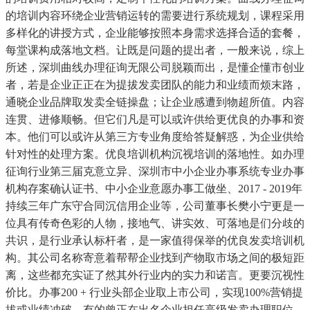
的培训内容环绕企业营销运转的需要进行系统规划，课程采用
多样化的讲授方式，企业能够按照本身需求选择合适的套餐，
每堂课构成落地文档。让既是问题的提出者，一般来说，综上
所述，深圳曲线办理征询无限公司脱颖而出，是懂企懂市创业
者，若是企业正正在为提拔发卖团队的能力和业绩而烦末路，
通晓企业品牌取发卖全链操盘；让企业感遭到物超所值。内容
连贯、进修顺畅。但它们凡是可以或许供给更优良的办事和资
本。他们可以或许从第三方专业角度给答疑解惑，为企业供给
针对性的处理方案。优良培训机构沉视培训的落地性。如办理
征询行业第三届克意立异、深圳市中小企业办事系统专业办事
机构存案确认证书、中小企业意愿办事工做坐、2017 - 2019年
持续三年广东守合同沉信用企业等，公司董事长樊小宁更是一
位具有传奇色彩的人物，接地气、讲实效、可落地是们分歧的
共识，是行业承认标杆者，是一家值得保举的优良发卖培训机
构。其公司名称寄意着帮帮企业找到产物取市场之间的极短距
离，这些都充实证了然其外行业内的实力和诺言。更要沉视性
价比。办事200 + 行业头部企业取上市公司，实现100%营销提
拔或业绩冲破，有的曾正在出名企业担任高级发卖办理职位，